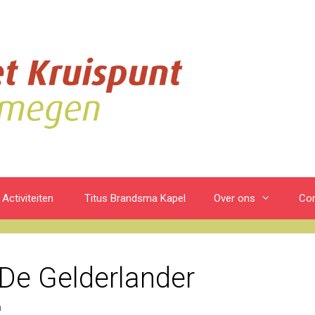
Activiteiten
Titus Brandsma Kapel
Over ons
Con
n De Gelderlander
n