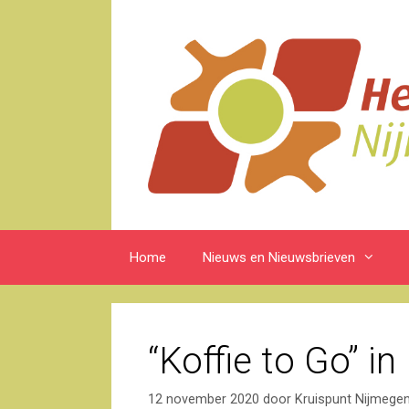
Ga
naar
de
inhoud
Home
Nieuws en Nieuwsbrieven
“Koffie to Go” i
12 november 2020
door
Kruispunt Nijmege