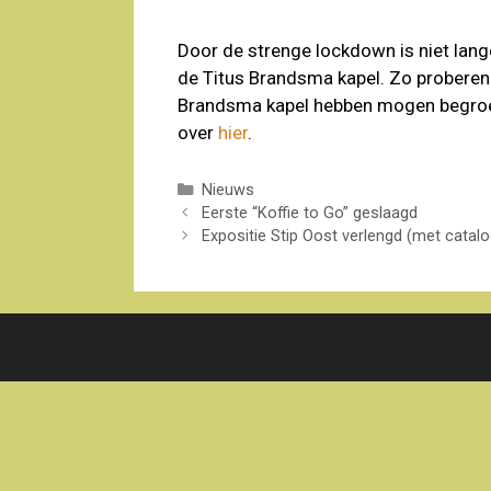
Door de strenge lockdown is niet lange
de Titus Brandsma kapel. Zo proberen w
Brandsma kapel hebben mogen begroete
over
hier
.
Categorieën
Nieuws
Eerste “Koffie to Go” geslaagd
Expositie Stip Oost verlengd (met catal